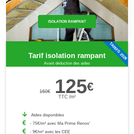
ISOLATION RAMPANT
TARIFS 2026
Tarif isolation rampant
Avant déduction des aides
125
€
160
€
TTC /m²
Aides disponibles
- 75€/m² avec Ma Prime Renov'
- 9€/m² avec les CEE