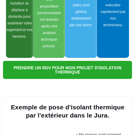
isolation se
aides sont
exécutée
proposition
déplace à
gérées
rapidement par
personnalisée
domicile pour
entièrement
nos
est réalisée
examiner votre
par nos soins.
techniciens.
après une
logement et vos
analyse
besoins.
technique
précise.
PRENDRE UN RDV POUR MON PROJET D'ISOLATION
THERMIQUE
Exemple de pose d'isolant thermique
par l'extérieur dans le Jura.
« Ma maison avait vraiment