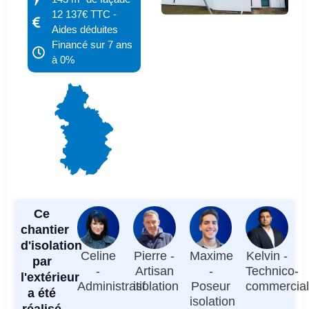
12 137€ TTC -
Aides déduites
Financé sur 7 ans
à 0%
Ce
chantier
d'isolation
Celine
Pierre -
Maxime
Kelvin -
par
-
Artisan
-
Technico-
l'extérieur
Administratif
isolation
Poseur
commercia
a été
isolation