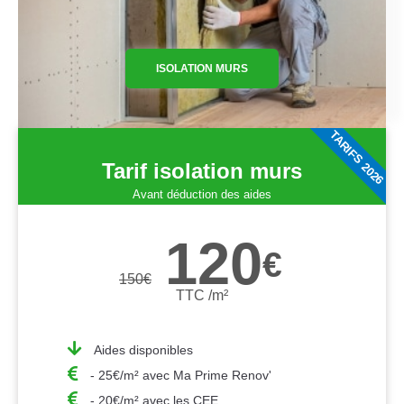
ISOLATION MURS
TARIFS 2026
Tarif isolation murs
Avant déduction des aides
120
€
150
€
TTC /m²
Aides disponibles
- 25€/m² avec Ma Prime Renov'
- 20€/m² avec les CEE