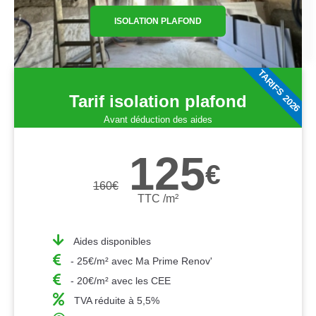
ISOLATION PLAFOND
TARIFS 2026
Tarif isolation plafond
Avant déduction des aides
125
€
160
€
TTC /m²
Aides disponibles
- 25€/m² avec Ma Prime Renov'
- 20€/m² avec les CEE
TVA réduite à 5,5%