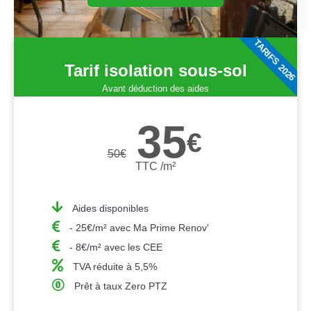
TARIFS 2026
Tarif isolation sous-sol
Avant déduction des aides
35
€
50
€
TTC /m²
Aides disponibles
- 25€/m² avec Ma Prime Renov'
- 8€/m² avec les CEE
TVA réduite à 5,5%
Prêt à taux Zero PTZ