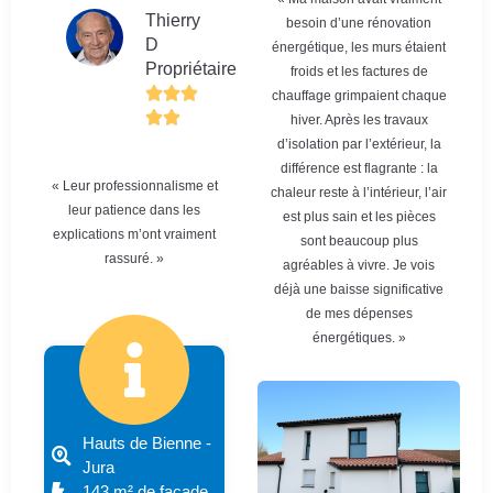
Thierry
besoin d’une rénovation
D
énergétique, les murs étaient
Propriétaire
froids et les factures de
chauffage grimpaient chaque
hiver. Après les travaux
d’isolation par l’extérieur, la
différence est flagrante : la
« Leur professionnalisme et
chaleur reste à l’intérieur, l’air
leur patience dans les
est plus sain et les pièces
explications m’ont vraiment
sont beaucoup plus
rassuré. »
agréables à vivre. Je vois
déjà une baisse significative
de mes dépenses
énergétiques. »
Hauts de Bienne -
Jura
143 m² de façade