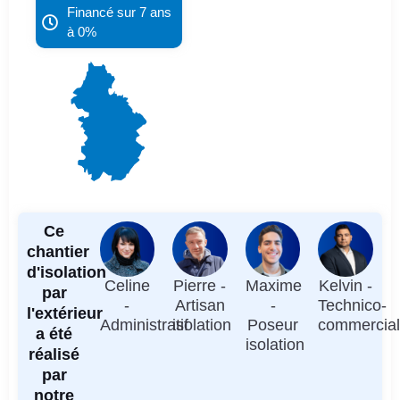
Financé sur 7 ans
à 0%
Ce
chantier
d'isolation
Celine
Pierre -
Maxime
Kelvin -
par
-
Artisan
-
Technico-
l'extérieur
Administratif
isolation
Poseur
commercia
a été
isolation
réalisé
par
notre