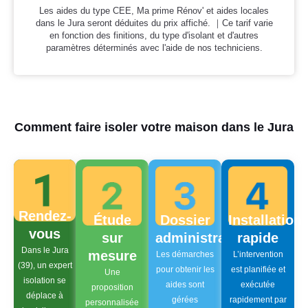
Les aides du type CEE, Ma prime Rénov' et aides locales
dans le Jura seront déduites du prix affiché. ｜Ce tarif varie
en fonction des finitions, du type d'isolant et d'autres
paramètres déterminés avec l'aide de nos techniciens.
Comment faire isoler votre maison dans le Jura
Rendez-
Étude
Dossier
Installation
vous
sur
administratif
rapide
Dans le Jura
mesure
Les démarches
L’intervention
(39), un expert
pour obtenir les
est planifiée et
Une
isolation se
aides sont
exécutée
proposition
déplace à
gérées
rapidement par
personnalisée