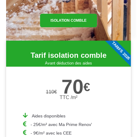
ISOLATION COMBLE
TARIFS 2026
Tarif isolation comble
Avant déduction des aides
70
€
110
€
TTC /m²
Aides disponibles
- 25€/m² avec Ma Prime Renov'
- 9€/m² avec les CEE