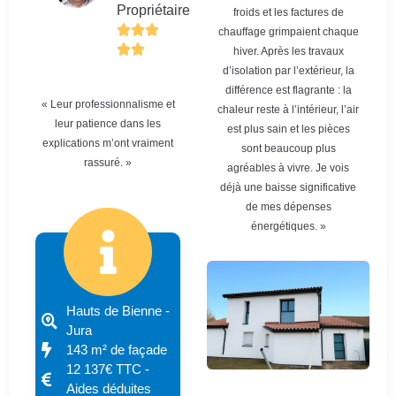
Propriétaire
froids et les factures de
chauffage grimpaient chaque
hiver. Après les travaux
d’isolation par l’extérieur, la
différence est flagrante : la
« Leur professionnalisme et
chaleur reste à l’intérieur, l’air
leur patience dans les
est plus sain et les pièces
explications m’ont vraiment
sont beaucoup plus
rassuré. »
agréables à vivre. Je vois
déjà une baisse significative
de mes dépenses
énergétiques. »
Hauts de Bienne -
Jura
143 m² de façade
12 137€ TTC -
Aides déduites