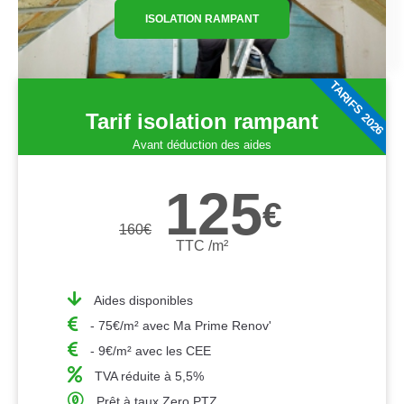
ISOLATION RAMPANT
TARIFS 2026
Tarif isolation rampant
Avant déduction des aides
125
€
160
€
TTC /m²
Aides disponibles
- 75€/m² avec Ma Prime Renov'
- 9€/m² avec les CEE
TVA réduite à 5,5%
Prêt à taux Zero PTZ