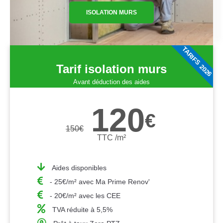
ISOLATION MURS
TARIFS 2026
Tarif isolation murs
Avant déduction des aides
120
€
150
€
TTC /m²
Aides disponibles
- 25€/m² avec Ma Prime Renov'
- 20€/m² avec les CEE
TVA réduite à 5,5%